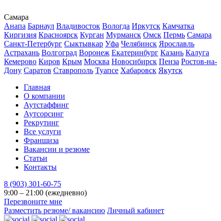
Самара
Анапа
Барнаул
Владивосток
Вологда
Иркутск
Камчатка
Киргизия
Красноярск
Курган
Мурманск
Омск
Пермь
Самара
Санкт-Петербург
Сыктывкар
Уфа
Челябинск
Ярославль
Астрахань
Волгоград
Воронеж
Екатеринбург
Казань
Калуга
Кемерово
Киров
Крым
Москва
Новосибирск
Пенза
Ростов-на-
Дону
Саратов
Ставрополь
Туапсе
Хабаровск
Якутск
Главная
О компании
Аутстаффинг
Аутсорсинг
Рекрутинг
Все услуги
Франшиза
Вакансии и резюме
Статьи
Контакты
8 (903) 301-60-75
9:00 – 21:00 (ежедневно)
Перезвоните мне
Разместить резюме/ вакансию
Личный кабинет