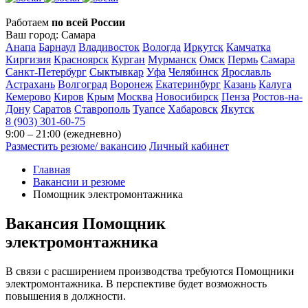
Работаем
по всей России
Ваш город:
Самара
Анапа
Барнаул
Владивосток
Вологда
Иркутск
Камчатка
Киргизия
Красноярск
Курган
Мурманск
Омск
Пермь
Самара
Санкт-Петербург
Сыктывкар
Уфа
Челябинск
Ярославль
Астрахань
Волгоград
Воронеж
Екатеринбург
Казань
Калуга
Кемерово
Киров
Крым
Москва
Новосибирск
Пенза
Ростов-на-
Дону
Саратов
Ставрополь
Туапсе
Хабаровск
Якутск
8 (903) 301-60-75
9:00 – 21:00 (ежедневно)
Разместить резюме/ вакансию
Личный кабинет
Главная
Вакансии и резюме
Помощник электромонтажника
Вакансия
Помощник
электромонтажника
В связи с расширением производства требуются Помощники
электромонтажника. В перспективе будет возможность
повышения в должности.