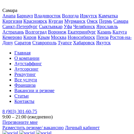
Самара
Анапа
Барнаул
Владивосток
Вологда
Иркутск
Камчатка
Киргизия
Красноярск
Курган
Мурманск
Омск
Пермь
Самара
Санкт-Петербург
Сыктывкар
Уфа
Челябинск
Ярославль
Астрахань
Волгоград
Воронеж
Екатеринбург
Казань
Калуга
Кемерово
Киров
Крым
Москва
Новосибирск
Пенза
Ростов-на-
Дону
Саратов
Ставрополь
Туапсе
Хабаровск
Якутск
Главная
О компании
Аутстаффинг
Аутсорсинг
Рекрутинг
Все услуги
Франшиза
Вакансии и резюме
Статьи
Контакты
8 (903) 301-60-75
9:00 – 21:00 (ежедневно)
Перезвоните мне
Разместить резюме/ вакансию
Личный кабинет