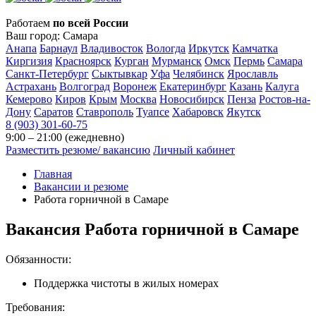
Работаем
по всей России
Ваш город:
Самара
Анапа
Барнаул
Владивосток
Вологда
Иркутск
Камчатка
Киргизия
Красноярск
Курган
Мурманск
Омск
Пермь
Самара
Санкт-Петербург
Сыктывкар
Уфа
Челябинск
Ярославль
Астрахань
Волгоград
Воронеж
Екатеринбург
Казань
Калуга
Кемерово
Киров
Крым
Москва
Новосибирск
Пенза
Ростов-на-
Дону
Саратов
Ставрополь
Туапсе
Хабаровск
Якутск
8 (903) 301-60-75
9:00 – 21:00 (ежедневно)
Разместить резюме/ вакансию
Личный кабинет
Главная
Вакансии и резюме
Работа горничной в Самаре
Вакансия
Работа горничной в Самаре
Обязанности:
Поддержка чистоты в жилых номерах
Требования: