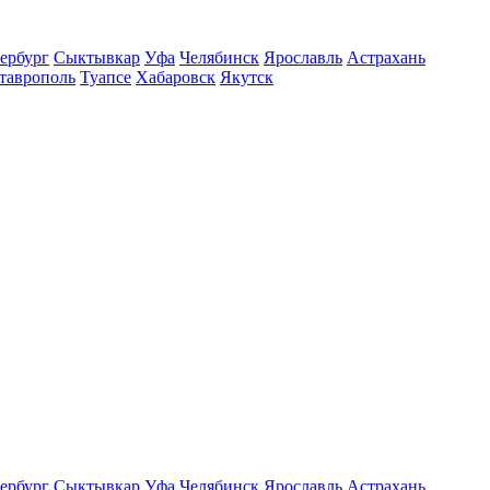
ербург
Сыктывкар
Уфа
Челябинск
Ярославль
Астрахань
таврополь
Туапсе
Хабаровск
Якутск
ербург
Сыктывкар
Уфа
Челябинск
Ярославль
Астрахань