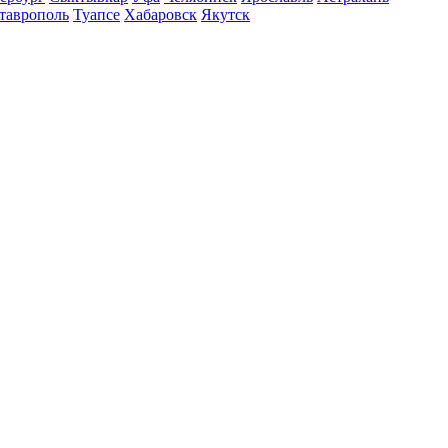
таврополь
Туапсе
Хабаровск
Якутск