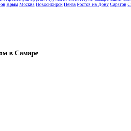
ров
Крым
Москва
Новосибирск
Пенза
Ростов-на-Дону
Саратов
С
ом в Самаре