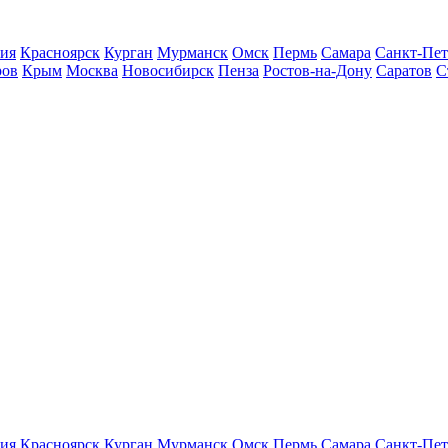
ия
Красноярск
Курган
Мурманск
Омск
Пермь
Самара
Санкт-Пет
ров
Крым
Москва
Новосибирск
Пенза
Ростов-на-Дону
Саратов
С
ия
Красноярск
Курган
Мурманск
Омск
Пермь
Самара
Санкт-Пет