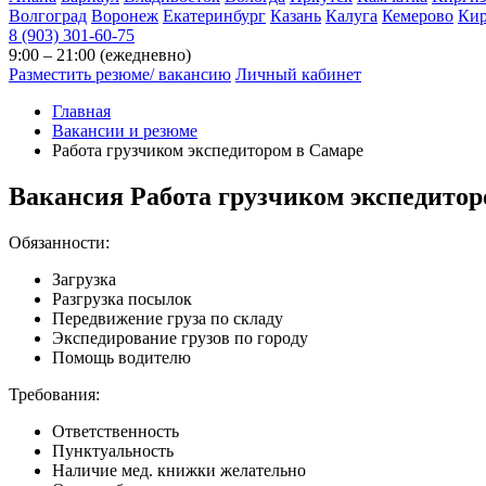
Волгоград
Воронеж
Екатеринбург
Казань
Калуга
Кемерово
Ки
8 (903) 301-60-75
9:00 – 21:00 (ежедневно)
Разместить резюме/ вакансию
Личный кабинет
Главная
Вакансии и резюме
Работа грузчиком экспедитором в Самаре
Вакансия
Работа грузчиком экспедитор
Обязанности:
Загрузка
Разгрузка посылок
Передвижение груза по складу
Экспедирование грузов по городу
Помощь водителю
Требования:
Ответственность
Пунктуальность
Наличие мед. книжки желательно