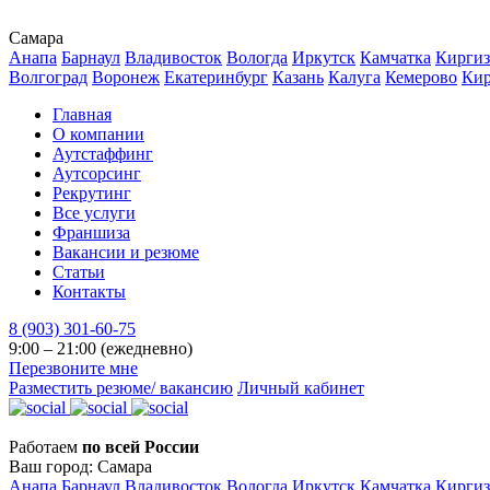
Самара
Анапа
Барнаул
Владивосток
Вологда
Иркутск
Камчатка
Киргиз
Волгоград
Воронеж
Екатеринбург
Казань
Калуга
Кемерово
Ки
Главная
О компании
Аутстаффинг
Аутсорсинг
Рекрутинг
Все услуги
Франшиза
Вакансии и резюме
Статьи
Контакты
8 (903) 301-60-75
9:00 – 21:00 (ежедневно)
Перезвоните мне
Разместить резюме/ вакансию
Личный кабинет
Работаем
по всей России
Ваш город:
Самара
Анапа
Барнаул
Владивосток
Вологда
Иркутск
Камчатка
Киргиз