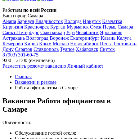
Работаем
по всей России
Ваш город:
Самара
Анапа
Барнаул
Владивосток
Вологда
Иркутск
Камчатка
Киргизия
Красноярск
Курган
Мурманск
Омск
Пермь
Самара
Санкт-Петербург
Сыктывкар
Уфа
Челябинск
Ярославль
Астрахань
Волгоград
Воронеж
Екатеринбург
Казань
Калуга
Кемерово
Киров
Крым
Москва
Новосибирск
Пенза
Ростов-на-
Дону
Саратов
Ставрополь
Туапсе
Хабаровск
Якутск
8 (903) 301-60-75
9:00 – 21:00 (ежедневно)
Разместить резюме/ вакансию
Личный кабинет
Главная
Вакансии и резюме
Работа официантом в Самаре
Вакансия
Работа официантом в
Самаре
Обязанности:
Обслуживание гостей отеля;
Сервировка столов к приходу новых клиентов;