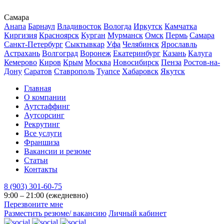
Самара
Анапа
Барнаул
Владивосток
Вологда
Иркутск
Камчатка
Киргизия
Красноярск
Курган
Мурманск
Омск
Пермь
Самара
Санкт-Петербург
Сыктывкар
Уфа
Челябинск
Ярославль
Астрахань
Волгоград
Воронеж
Екатеринбург
Казань
Калуга
Кемерово
Киров
Крым
Москва
Новосибирск
Пенза
Ростов-на-
Дону
Саратов
Ставрополь
Туапсе
Хабаровск
Якутск
Главная
О компании
Аутстаффинг
Аутсорсинг
Рекрутинг
Все услуги
Франшиза
Вакансии и резюме
Статьи
Контакты
8 (903) 301-60-75
9:00 – 21:00 (ежедневно)
Перезвоните мне
Разместить резюме/ вакансию
Личный кабинет