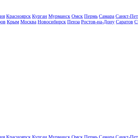
ия
Красноярск
Курган
Мурманск
Омск
Пермь
Самара
Санкт-Пет
ров
Крым
Москва
Новосибирск
Пенза
Ростов-на-Дону
Саратов
С
ия
Красноярск
Курган
Мурманск
Омск
Пермь
Самара
Санкт-Пет