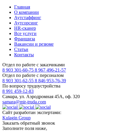
Главная
О компании
Аутстаффинг
Аутсорсинг
HR-сканер
Все услуги
Франшиза
Вакансии и резюме
Статьи
Контакты
Отдел по работе с заказчиками
8 903 301-60-75
8 967 496-21-57
Отдел по работе с персоналом
8 903 301-62-55
8 846 953-76-39
По вопросу трудоустройства
8 991 459-12-83
Самара, ул. Аэродромная 45А, оф. 320
samara@mir-truda.com
Сайт разработан экспертами:
Kulagin Group
Заказать
обратный звонок
Заполните поля ниже,