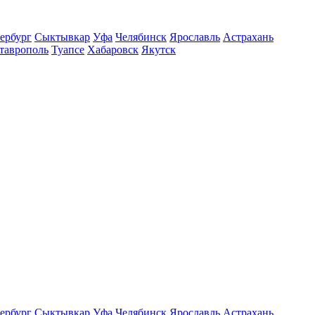
ербург
Сыктывкар
Уфа
Челябинск
Ярославль
Астрахань
таврополь
Туапсе
Хабаровск
Якутск
ербург
Сыктывкар
Уфа
Челябинск
Ярославль
Астрахань