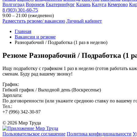
Волгоград
Воронеж
Екатеринбург
Казань
Калуга
Кемерово
Ки
8 (903) 301-60-75
9:00 – 21:00 (ежедневно)
Разместить резюме/ вакансию
Личный кабинет
Главная
Вакансии и резюме
Разнорабочий / Подработка (1 раз в неделю)
Резюме
Разнорабочий / Подработка (1 ра
Ищу подработку с графиком 1 раз в неделю (готов работать ка
сменам. Буду рад вашему звонку!
График:
Гибкий график / Выходной день (Воскресенье)
Зарплата:
По договоренности (или укажите среднюю ставку по вашему гор
Тел.:
+7 (996) 342-30-97
© 2026 Мир Труда
Пользовательское соглашение
Политика конфидициальности
У