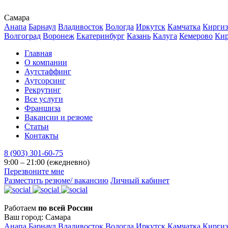
Самара
Анапа
Барнаул
Владивосток
Вологда
Иркутск
Камчатка
Киргиз
Волгоград
Воронеж
Екатеринбург
Казань
Калуга
Кемерово
Ки
Главная
О компании
Аутстаффинг
Аутсорсинг
Рекрутинг
Все услуги
Франшиза
Вакансии и резюме
Статьи
Контакты
8 (903) 301-60-75
9:00 – 21:00 (ежедневно)
Перезвоните мне
Разместить резюме/ вакансию
Личный кабинет
Работаем
по всей России
Ваш город:
Самара
Анапа
Барнаул
Владивосток
Вологда
Иркутск
Камчатка
Киргиз