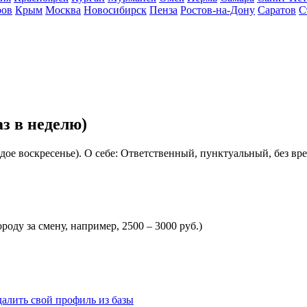
ров
Крым
Москва
Новосибирск
Пенза
Ростов-на-Дону
Саратов
С
з в неделю)
ждое воскресенье). О себе: Ответственный, пунктуальный, без в
оду за смену, например, 2500 – 3000 руб.)
далить свой профиль из базы