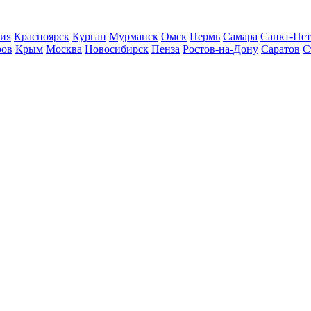
ия
Красноярск
Курган
Мурманск
Омск
Пермь
Самара
Санкт-Пет
ров
Крым
Москва
Новосибирск
Пенза
Ростов-на-Дону
Саратов
С