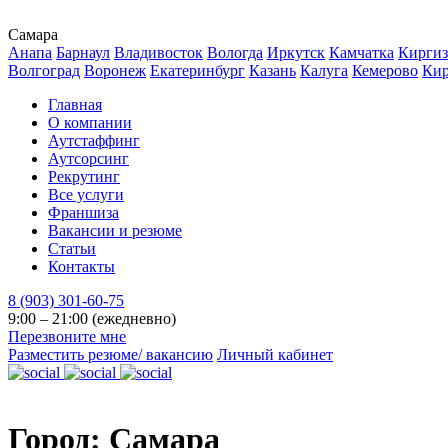
Самара
Анапа
Барнаул
Владивосток
Вологда
Иркутск
Камчатка
Киргиз
Волгоград
Воронеж
Екатеринбург
Казань
Калуга
Кемерово
Ки
Главная
О компании
Аутстаффинг
Аутсорсинг
Рекрутинг
Все услуги
Франшиза
Вакансии и резюме
Статьи
Контакты
8 (903) 301-60-75
9:00 – 21:00 (ежедневно)
Перезвоните мне
Разместить резюме/ вакансию
Личный кабинет
Город:
Самара