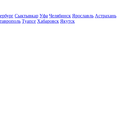
ербург
Сыктывкар
Уфа
Челябинск
Ярославль
Астрахань
таврополь
Туапсе
Хабаровск
Якутск