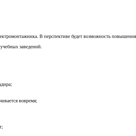
ектромонтажника. В перспективе будет возможность повышения
учебных заведений.
адира;
чивается вовремя;
т;